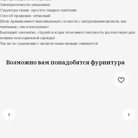
Электризуемость умеренная
Структура ткани -простое гладкое плетение
Способ прядения -атласный
Шелк Армани имеет максимальную схожесть с натуральным шелком, как
тактильно, так и визуально!
Выглядит элегантно, струится и при этом имеет плотность достаточную для
пошива повседневной одежды!
Так же по сравнению с шелком ткань меньше сминается!
Возможно вам понадобятся фурнитура