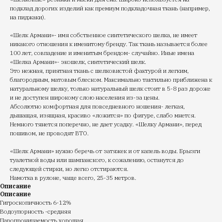
подклад дорогих изделий как премиум подкладочная ткань (например,
на пиджаки).
«Шелк Армани»- имя собственное синтетического шелка, не имеет
никакого отношения к именитому бренду. Так ткань называется более
100 лет, совпадение и именитым брендом- случайно. Иные имена
«Шелка Армани»- экошелк, синтетический шелк.
Это нежная, приятная ткань с шелковистой фактурой и легким,
благородным, матовым блеском. Максимально тактильно приближена к
натуральному шелку, только натуральный шелк стоит в 5-8 раз дороже
и не доступен широкому слою населения из-за цены.
Абсолютно комфортная для повседневного ношения- легкая,
дышащая, изящная, красиво «ложится» по фигуре, слабо мнется.
Немного тянется поперечно, не дает усадку. «Шелку Армани», перед
пошивом, не проводят ВТО.
«Шелк Армани» нужно беречь от затяжек и от капель воды. Брызги
туалетной воды или шампанского, к сожалению, останутся до
следующей стирки, но легко отстираются.
Намотка в рулоне, чаще всего, 25-35 метров.
Описание
Описание
Гигроскопичность 6-12%
Водоупорность -средняя
Паропроницаемость хорошая