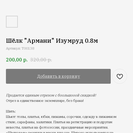
Шёлк "Армани" Изумруд 0.8м
Артикул:
T00138
200,00
р.
320,00
р.
Добавить в корзину
Продается единым отрезом с боольшооой скидкой!
Отрез в единственное экземпляре, без брака!
Шить:
Шьют: топы, платья, юбки, пижамы, сорочки, одежду в пижамном
стиле, сарафаны, халатики. Платья на регистрацию и подругам
невесты, платья на фотосессии, праздничные мероприятия.
«Шелковые» резинки и маски для сна. Широко используется на