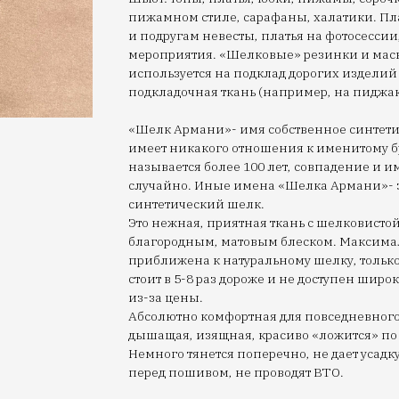
пижамном стиле, сарафаны, халатики. Пл
и подругам невесты, платья на фотосесси
мероприятия. «Шелковые» резинки и маск
используется на подклад дорогих изделий
подкладочная ткань (например, на пиджак
«Шелк Армани»- имя собственное синтети
имеет никакого отношения к именитому бр
называется более 100 лет, совпадение и 
случайно. Иные имена «Шелка Армани»- 
синтетический шелк.
Это нежная, приятная ткань с шелковистой
благородным, матовым блеском. Максима
приближена к натуральному шелку, тольк
стоит в 5-8 раз дороже и не доступен шир
из-за цены.
Абсолютно комфортная для повседневного
дышащая, изящная, красиво «ложится» по 
Немного тянется поперечно, не дает усадк
перед пошивом, не проводят ВТО.