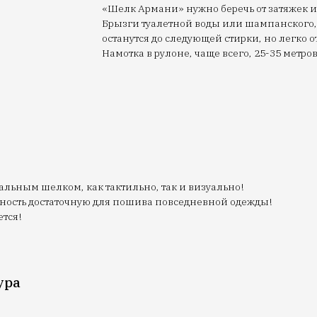
«Шелк Армани» нужно беречь от затяжек и 
Брызги туалетной воды или шампанского,
останутся до следующей стирки, но легко о
Намотка в рулоне, чаще всего, 25-35 метров
льным шелком, как тактильно, так и визуально!
отность достаточную для пошива повседневной одежды!
тся!
ура