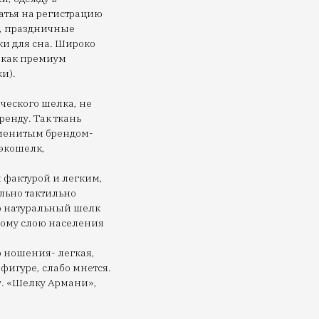
атья на регистрацию
и, праздничные
и для сна. Широко
 как премиум
и).
ческого шелка, не
енду. Так ткань
именитым брендом-
экошелк,
 фактурой и легким,
льно тактильно
о натуральный шелк
окому слою населения
 ношения- легкая,
фигуре, слабо мнется.
у. «Шелку Армани»,