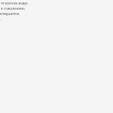
от капель воды.
 к сожалению,
тстираются.
.