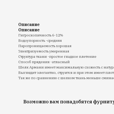
Описание
Описание
Гигроскопичность 6-12%
Водоупорность -средняя
Паропроницаемость хорошая
Электризуемость умеренная
Структура ткани -простое гладкое плетение
Способ прядения -атласный
Шелк Армани имеет максимальную схожесть с натура
Выглядит элегантно, струится и при этом имеет пл
Так же по сравнению с шелком ткань меньше сминае
Возможно вам понадобятся фурнит