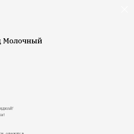
д Молочный
идкой!
ка!
и, одежду в