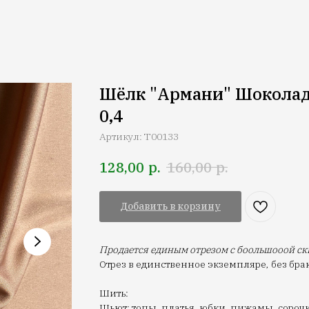
Шёлк "Армани" Шокола
0,4
Артикул:
T00133
р.
р.
128,00
160,00
Добавить в корзину
Продается единым отрезом с боольшооой ск
Отрез в единственное экземпляре, без бра
Шить:
Шьют: топы, платья, юбки, пижамы, сорочк