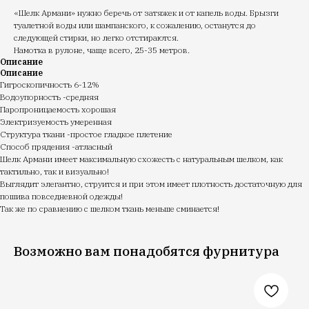
«Шелк Армани» нужно беречь от затяжек и от капель воды. Брызги
туалетной воды или шампанского, к сожалению, останутся до
следующей стирки, но легко отстираются.
Намотка в рулоне, чаще всего, 25-35 метров.
Описание
Описание
Гигроскопичность 6-12%
Водоупорность -средняя
Паропроницаемость хорошая
Электризуемость умеренная
Структура ткани -простое гладкое плетение
Способ прядения -атласный
Шелк Армани имеет максимальную схожесть с натуральным шелком, как
тактильно, так и визуально!
Выглядит элегантно, струится и при этом имеет плотность достаточную для
пошива повседневной одежды!
Так же по сравнению с шелком ткань меньше сминается!
Возможно вам понадобятся фурнитура