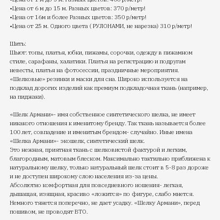
•Цена от 6 м до 15 м. Разных цветов: 370 р/метр!
•Цена от 16м и более Разных цветов: 350 р/метр!
•Цена от 25 м. Одного цвета ( РУЛОНАМИ, не нарезка) 310 р/метр!
Шить:
Шьют: топы, платья, юбки, пижамы, сорочки, одежду в пижамном
стиле, сарафаны, халатики. Платья на регистрацию и подругам
невесты, платья на фотосессии, праздничные мероприятия.
«Шелковые» резинки и маски для сна. Широко используется на
подклад дорогих изделий как премиум подкладочная ткань (например,
на пиджаки).
«Шелк Армани»- имя собственное синтетического шелка, не имеет
никакого отношения к именитому бренду. Так ткань называется более
100 лет, совпадение и именитым брендом- случайно. Иные имена
«Шелка Армани»- экошелк, синтетический шелк.
Это нежная, приятная ткань с шелковистой фактурой и легким,
благородным, матовым блеском. Максимально тактильно приближена к
натуральному шелку, только натуральный шелк стоит в 5-8 раз дороже
и не доступен широкому слою населения из-за цены.
Абсолютно комфортная для повседневного ношения- легкая,
дышащая, изящная, красиво «ложится» по фигуре, слабо мнется.
Немного тянется поперечно, не дает усадку. «Шелку Армани», перед
пошивом, не проводят ВТО.