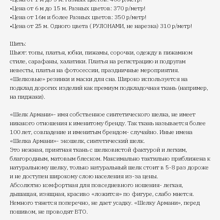
•Цена от 6 м до 15 м. Разных цветов: 370 р/метр!
•Цена от 16м и более Разных цветов: 350 р/метр!
•Цена от 25 м. Одного цвета ( РУЛОНАМИ, не нарезка) 310 р/метр!
Шить:
Шьют: топы, платья, юбки, пижамы, сорочки, одежду в пижамном
стиле, сарафаны, халатики. Платья на регистрацию и подругам
невесты, платья на фотосессии, праздничные мероприятия.
«Шелковые» резинки и маски для сна. Широко используется на
подклад дорогих изделий как премиум подкладочная ткань (например,
на пиджаки).
«Шелк Армани»- имя собственное синтетического шелка, не имеет
никакого отношения к именитому бренду. Так ткань называется более
100 лет, совпадение и именитым брендом- случайно. Иные имена
«Шелка Армани»- экошелк, синтетический шелк.
Это нежная, приятная ткань с шелковистой фактурой и легким,
благородным, матовым блеском. Максимально тактильно приближена к
натуральному шелку, только натуральный шелк стоит в 5-8 раз дороже
и не доступен широкому слою населения из-за цены.
Абсолютно комфортная для повседневного ношения- легкая,
дышащая, изящная, красиво «ложится» по фигуре, слабо мнется.
Немного тянется поперечно, не дает усадку. «Шелку Армани», перед
пошивом, не проводят ВТО.