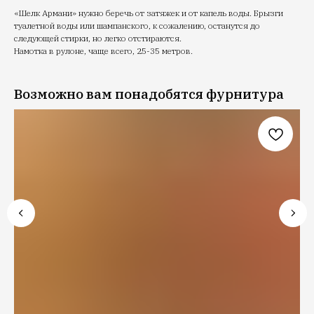
«Шелк Армани» нужно беречь от затяжек и от капель воды. Брызги
туалетной воды или шампанского, к сожалению, останутся до
следующей стирки, но легко отстираются.
Намотка в рулоне, чаще всего, 25-35 метров.
Возможно вам понадобятся фурнитура