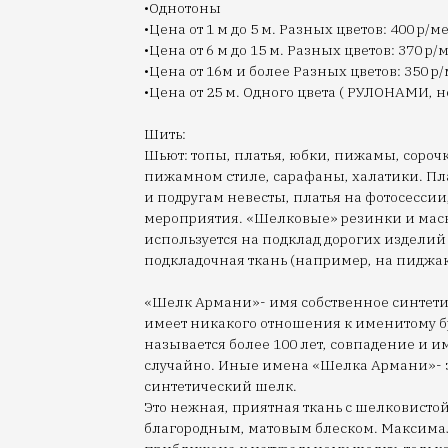
•Однотоны
•Цена от 1 м до 5 м. Разных цветов: 400 р/ме
•Цена от 6 м до 15 м. Разных цветов: 370 р/
•Цена от 16м и более Разных цветов: 350 р/
•Цена от 25 м. Одного цвета ( РУЛОНАМИ, не
Шить:
Шьют: топы, платья, юбки, пижамы, сорочк
пижамном стиле, сарафаны, халатики. Пл
и подругам невесты, платья на фотосесси
мероприятия. «Шелковые» резинки и маск
используется на подклад дорогих изделий
подкладочная ткань (например, на пиджак
«Шелк Армани»- имя собственное синтети
имеет никакого отношения к именитому бр
называется более 100 лет, совпадение и 
случайно. Иные имена «Шелка Армани»- 
синтетический шелк.
Это нежная, приятная ткань с шелковистой
благородным, матовым блеском. Максима