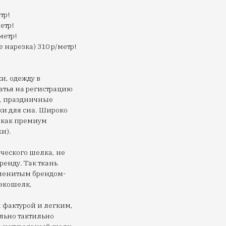
тр!
метр!
метр!
 нарезка) 310 р/метр!
и, одежду в
атья на регистрацию
и, праздничные
и для сна. Широко
 как премиум
и).
ческого шелка, не
енду. Так ткань
именитым брендом-
экошелк,
 фактурой и легким,
льно тактильно