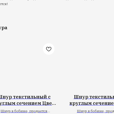
тся!
ура
Шнур текстильный с
Шнур текстиль
углым сечением Цвет
круглым сечение
Хаки/Тауп/Олива
бежевый
Шнур в бобине, продается
Шнур в бобине, прод