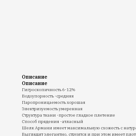
Описание
Описание
Гигроскопичность 6-12%
Водоупорность -средняя
Паропроницаемость хорошая
Электризуемость умеренная
Структура ткани -простое гладкое плетение
Способ прядения -атласный
Шелк Армани имеет максимальную схожесть с натура
Выглядит элегантно, струится и при этом имеет пл