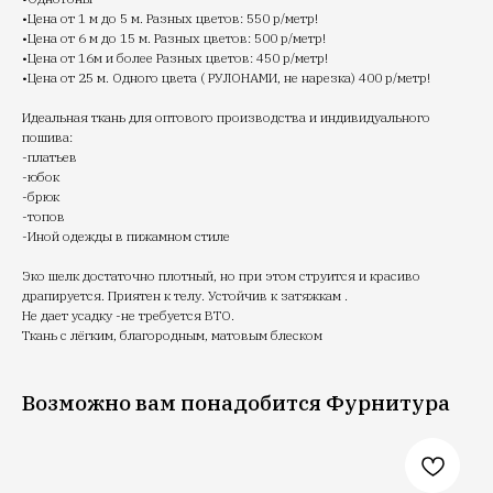
•Цена от 1 м до 5 м. Разных цветов: 550 р/метр!
•Цена от 6 м до 15 м. Разных цветов: 500 р/метр!
•Цена от 16м и более Разных цветов: 450 р/метр!
•Цена от 25 м. Одного цвета ( РУЛОНАМИ, не нарезка) 400 р/метр!
Идеальная ткань для оптового производства и индивидуального
пошива:
-платьев
-юбок
-брюк
-топов
-Иной одежды в пижамном стиле
Эко шелк достаточно плотный, но при этом струится и красиво
драпируется. Приятен к телу. Устойчив к затяжкам .
Не дает усадку -не требуется ВТО.
Ткань с лёгким, благородным, матовым блеском
Возможно вам понадобится Фурнитура