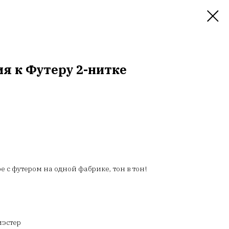
я к Футеру 2-нитке
 с футером на одной фабрике, тон в тон!
иэстер