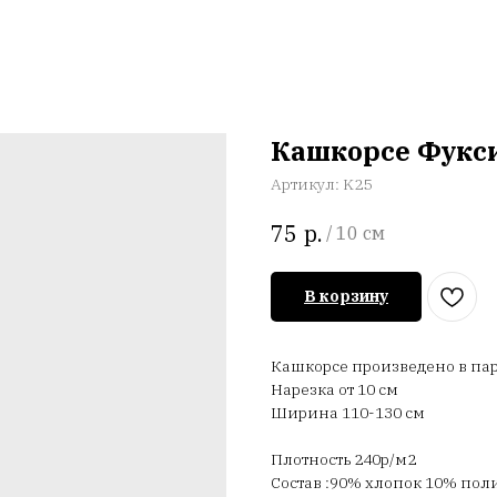
Кашкорсе Фукси
Артикул:
K25
р.
75
/
10 см
В корзину
Кашкорсе произведено в паре
Нарезка от 10 см
Ширина 110-130 см
Плотность 240р/м2
Состав :90% хлопок 10% пол