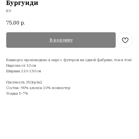
Бургунди
K9
75,00
р.
В корзину
Кашкорсе произведено в паре с футером на одной фабрике, тон в тон!
Нарезка от 10 см
Ширина 110-130 см
Плотность 350гр/м2
Состав :90% хлопок 10% полиэстер
Усадка 5-7%