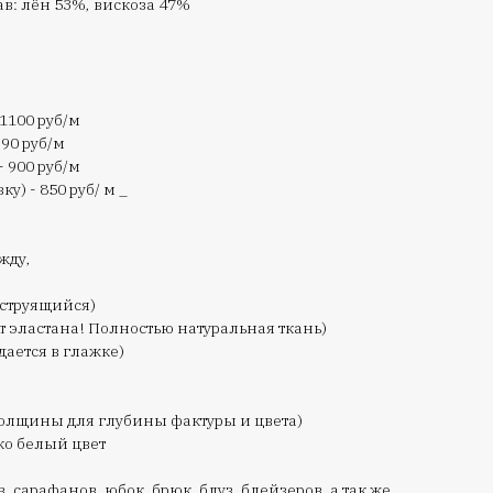
ав: лён 53%, вискоза 47%
 1100 руб/м
990 руб/м
- 900 руб/м
ку) - 850 руб/ м _
жду,
 струящийся)
т эластана! Полностью натуральная ткань)
дается в глажке)
толщины для глубины фактуры и цвета)
ко белый цвет
 сарафанов, юбок, брюк, блуз, блейзеров, а так же