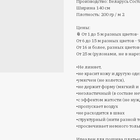
Производство: Беларусь Сост
Ширина 140 см
Плотность: 200 гр / м 2
Цены:
📎 От 1 до 5 м разных цветов-
От 6 до 15 м разных цветов - 
От 16 и более, разных цветов
От 25 м (рулонами, не в нарез
•Не линяет,
•не красит кожу и другую оде
•умягчен (не колется),
•не держит форму (мягкий и
•неэластичный (в составе не
•с эффектом жатости (не нуж
•пропускает воздух
•не расходится в швах
•структурный (нити разной 
•просвечивает немного толь
Идеален для пошива платьев,