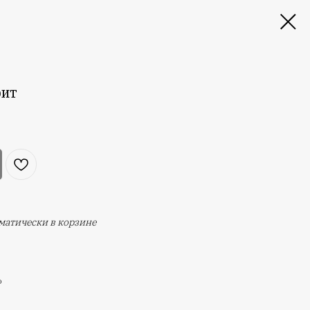
фит
оматически в корзине
%