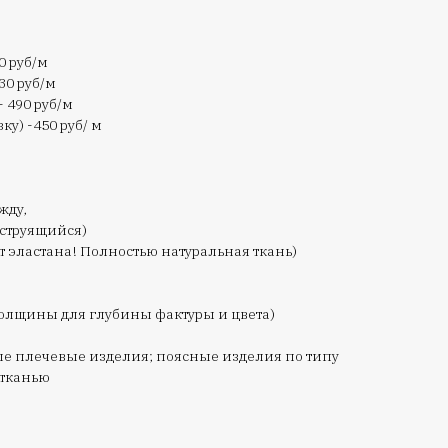
0 руб/м
30 руб/м
- 490 руб/м
ку) -450 руб/ м
жду,
 струящийся)
т эластана! Полностью натуральная ткань)
толщины для глубины фактуры и цвета)
ые плечевые изделия; поясные изделия по типу
 тканью