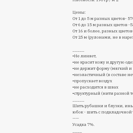
Цены:
От 1 до 5 м разных цветов- 57
От 6 до 15 м разных цветов -5
От 16 и более, разных цветов
От 25 м (рулонами, не в нарез
_____
•Не линяет,
•не красит кожу и другую оде
•не держит форму (мягкий и
•неэластичный (в составе не
•пропускает воздух
•не расходится в швах
•структурный (нити разной 
_____
Шить:рубашки и блузки, ин
юбок - шить с подкладочной
——
Усадка 7%.
____