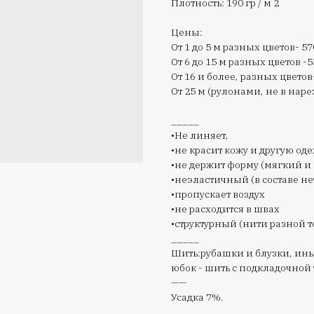
Плотность: 190 гр / м 2
Цены:
От 1 до 5 м разных цветов- 57
От 6 до 15 м разных цветов -5
От 16 и более, разных цветов
От 25 м (рулонами, не в нарез
_____
•Не линяет,
•не красит кожу и другую оде
•не держит форму (мягкий и
•неэластичный (в составе не
•пропускает воздух
•не расходится в швах
•структурный (нити разной 
_____
Шить:рубашки и блузки, ин
юбок - шить с подкладочной
——
Усадка 7%.
____