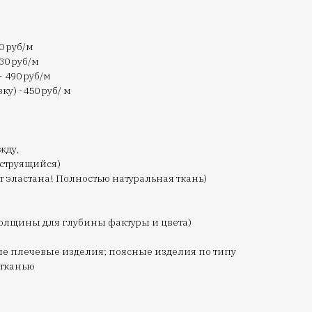
0 руб/м
30 руб/м
- 490 руб/м
ку) -450 руб/ м
жду,
 струящийся)
т эластана! Полностью натуральная ткань)
толщины для глубины фактуры и цвета)
ые плечевые изделия; поясные изделия по типу
 тканью