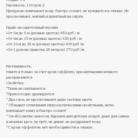
Плотность: 130 гр/м 2
Прекрасно впитывает воду, быстро сохнет, не нуждается в глажке. Не
просвечивает, мягкий и приятный на ощупь
Прайс на однотонный муслин
•От 1м до 5 м (разных цветов) 450 руб / м
•От 6м до 15 м (разных цветов) 420 руб / м
•От 16 м до 25 м (разных цветов) 400 руб /м
•От 1 рулона (намотка 25 метров) 370 руб /м
Растяжимость:
тянется только за счет крэш-эффекта, при натяжении немного
расправляется
Свойства:
*Ткань не скатывается
*Превосходно драпируется
* Два слоя, не просвечивают даже светлые цвета
* Обладает отличными гигроскопическими свойствами, легко
впитывает влагу и быстро сохнет!
* Он абсолютно невесом. Идеален для детских вещей, даже для самых
и нежных крох: не трёт, не давит, не раздражает кожу.
*С крэш эффектом, нет необходимости в глажке.