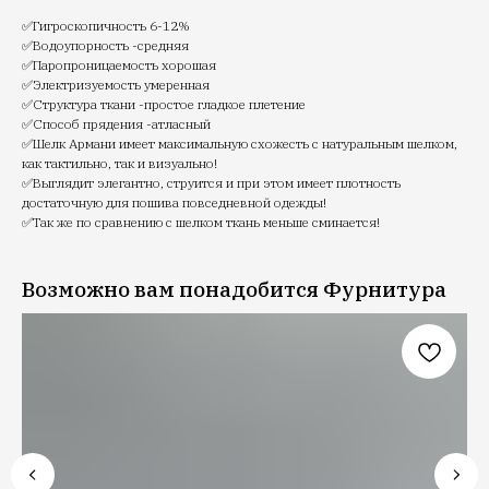
✅Гигроскопичность 6-12%
✅Водоупорность -средняя
✅Паропроницаемость хорошая
✅Электризуемость умеренная
✅Структура ткани -простое гладкое плетение
✅Способ прядения -атласный
✅Шелк Армани имеет максимальную схожесть с натуральным шелком,
как тактильно, так и визуально!
✅Выглядит элегантно, струится и при этом имеет плотность
достаточную для пошива повседневной одежды!
✅Так же по сравнению с шелком ткань меньше сминается!
Возможно вам понадобится Фурнитура