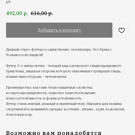
p8
492,00
р.
616,00
р.
Добавить в корзину
Данный отрез футера в единственно экземпляре, без брака с
большоооой скидкой!
Футер 3-х нитка петля – теплый вид хлопкового гладкокрашенного
трикотажа, лицевая сторона которого напоминает кулирную гладь,
изнаночная сторона – петельчатая.
Преимущества: высокие теплозащитные свойства,
воздухопроницаемость, чудесное влагопоглощение,
износоустойчивость и формоустойчивость.
Футер очень мягкий, нежный и приятный телу. Идеален для пошива
спортивной и домашней одежды: костюмы , штаны , худи, водолазки,
толстовки и пр.
Возможно вам понадобятся